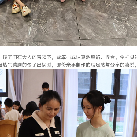
。孩子们在大人的带领下，或笨拙或认真地填馅、捏合，全神贯
当热气腾腾的饺子出锅时，那份亲手制作的满足感与分享的喜悦